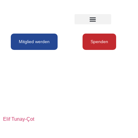
Mitglied werden
Spenden
Autor:
EuroTuerk
Elif Tunay-Çot