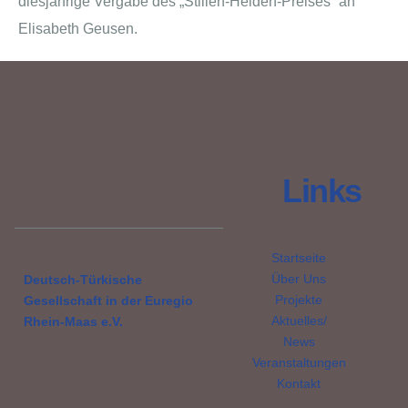
diesjährige Vergabe des „Stillen-Helden-Preises“ an
Elisabeth Geusen.
Links
Startseite
Über Uns
Deutsch-Türkische
Projekte
Gesellschaft in der Euregio
Aktuelles/
Rhein-Maas e.V.
News
Veranstaltungen
Kontakt