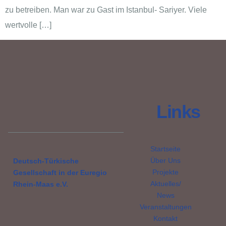
zu betreiben. Man war zu Gast im Istanbul- Sariyer. Viele
wertvolle […]
Links
Startseite
Über Uns
Deutsch-Türkische
Projekte
Gesellschaft in der Euregio
Aktuelles/
Rhein-Maas e.V.
News
Veranstaltungen
Kontakt